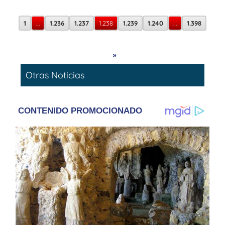
1
…
1.236
1.237
1.238
1.239
1.240
…
1.398
»
Otras Noticias