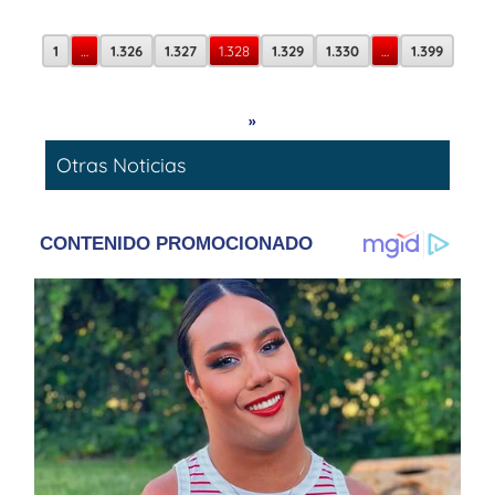
1
…
1.326
1.327
1.328
1.329
1.330
…
1.399
»
Otras Noticias