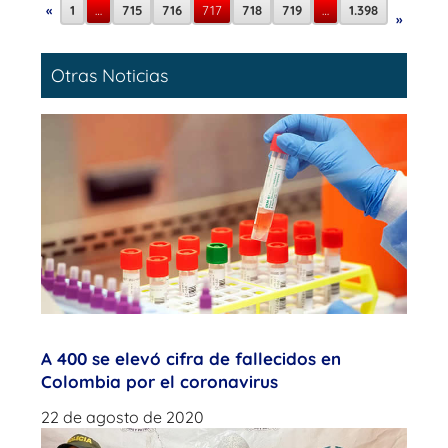
«
1
…
715
716
717
718
719
…
1.398
»
Otras Noticias
A 400 se elevó cifra de fallecidos en
Colombia por el coronavirus
22 de agosto de 2020