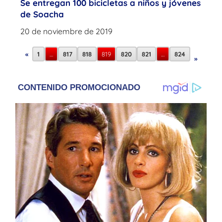
Se entregan 100 bicicletas a niños y jóvenes
de Soacha
20 de noviembre de 2019
«
1
…
817
818
819
820
821
…
824
»