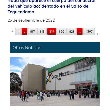
Nada que aparece el cuerpo del conductor
del vehículo accidentado en el Salto del
Tequendama
23 de septiembre de 2022
«
1
…
817
818
819
820
821
…
1.397
»
Otras Noticias