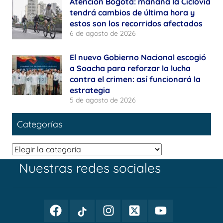
Atención Bogotá: mañana la Ciclovía
tendrá cambios de última hora y
estos son los recorridos afectados
6 de agosto de 2026
El nuevo Gobierno Nacional escogió
a Soacha para reforzar la lucha
contra el crimen: así funcionará la
estrategia
5 de agosto de 2026
Categorías
Categorías
Nuestras redes sociales
Facebook
TikTok
Instagram
Twitter
Youtube
Periodismo
Periodismo
Periodismo
Periodismo
Periodismo