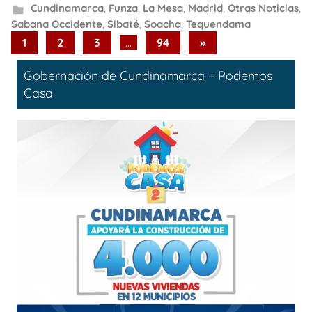
Cundinamarca
,
Funza
,
La Mesa
,
Madrid
,
Otras Noticias
,
Sabana Occidente
,
Sibaté
,
Soacha
,
Tequendama
Paginación
Next
1
2
3
…
94
»
Posts
de
Gobernación de Cundinamarca – Podemos
entradas
Casa