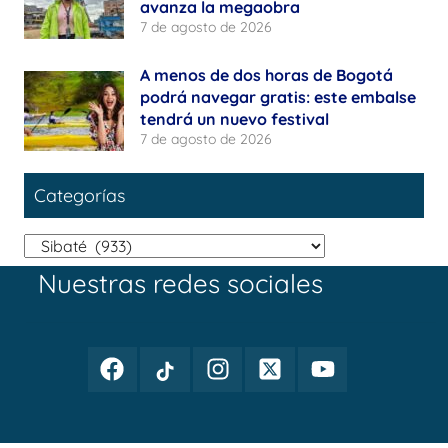
avanza la megaobra
7 de agosto de 2026
A menos de dos horas de Bogotá
podrá navegar gratis: este embalse
tendrá un nuevo festival
7 de agosto de 2026
Categorías
Categorías
Nuestras redes sociales
Facebook
TikTok
Instagram
Twitter
Youtube
Periodismo
Periodismo
Periodismo
Periodismo
Periodismo
Público
Público
Público
Público
Público