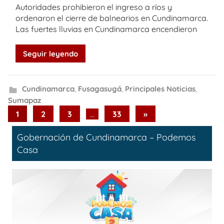
Autoridades prohibieron el ingreso a ríos y
ordenaron el cierre de balnearios en Cundinamarca.
Las fuertes lluvias en Cundinamarca encendieron
Seguir leyendo
Cundinamarca
,
Fusagasugá
,
Principales Noticias
,
Sumapaz
Paginación
Next
1
2
3
…
33
»
Posts
de
Gobernación de Cundinamarca – Podemos
entradas
Casa