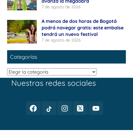
avanza la megaobra
7 de agosto de 2026
A menos de dos horas de Bogotá
podrá navegar gratis: este embalse
tendrá un nuevo festival
7 de agosto de 2026
Categorías
Categorías
Nuestras redes sociales
Facebook
TikTok
Instagram
Twitter
Youtube
Periodismo
Periodismo
Periodismo
Periodismo
Periodismo
Público
Público
Público
Público
Público