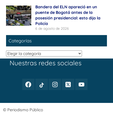
Bandera del ELN apareció en un
puente de Bogotá antes de la
posesión presidencial: esto dijo la
Policía
6 de agosto de 2026
Categorías
Categorías
Nuestras redes sociales
Facebook
TikTok
Instagram
Twitter
Youtube
Periodismo
Periodismo
Periodismo
Periodismo
Periodismo
Público
Público
Público
Público
Público
© Periodismo Público