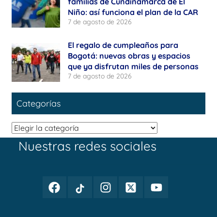
familias de Cundinamarca de El
Niño: así funciona el plan de la CAR
7 de agosto de 2026
El regalo de cumpleaños para
Bogotá: nuevas obras y espacios
que ya disfrutan miles de personas
7 de agosto de 2026
Categorías
Categorías
Nuestras redes sociales
Facebook
TikTok
Instagram
Twitter
Youtube
Periodismo
Periodismo
Periodismo
Periodismo
Periodismo
Público
Público
Público
Público
Público