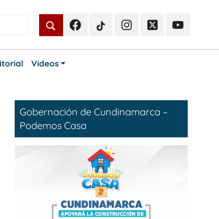
Facebook
TikTok
Instagram
Twitter
Youtube
Periodismo
Periodismo
Periodismo
Periodismo
Periodismo
Público
Público
Público
Público
Público
itorial
Videos
Gobernación de Cundinamarca –
Podemos Casa