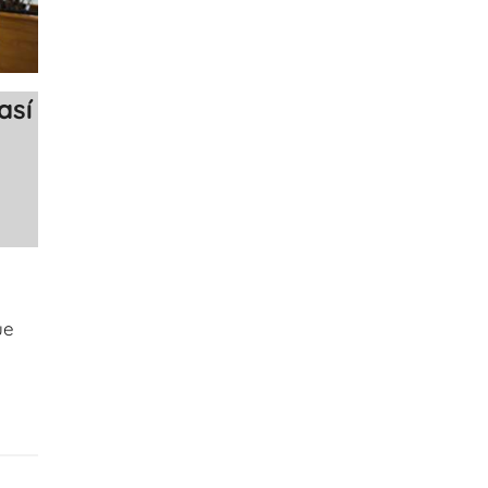
así
ue