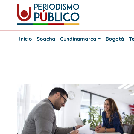
Skip
to
content
Noticias
Periodismo
y
Inicio
Soacha
Cundinamarca
Bogotá
Te
actualidad
Público
de
Soacha,
Bogotá
y
Etiqueta:
Dustrito
Cundinamarca