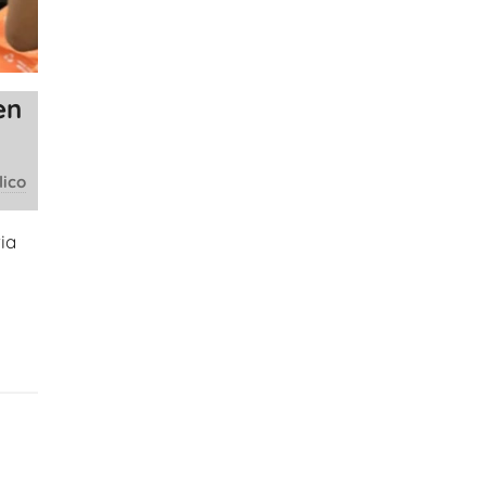
en
lico
ia