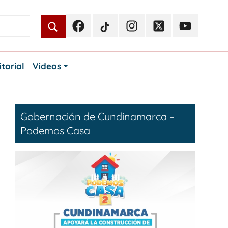
Facebook
TikTok
Instagram
Twitter
Youtube
Periodismo
Periodismo
Periodismo
Periodismo
Periodismo
Público
Público
Público
Público
Público
itorial
Videos
Gobernación de Cundinamarca –
Podemos Casa