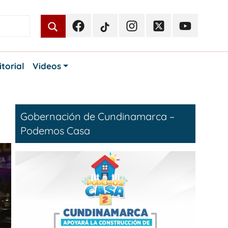
Facebook
TikTok
Instagram
Twitter
Youtube
Periodismo
Periodismo
Periodismo
Periodismo
Periodismo
Público
Público
Público
Público
Público
itorial
Videos
Gobernación de Cundinamarca –
Podemos Casa