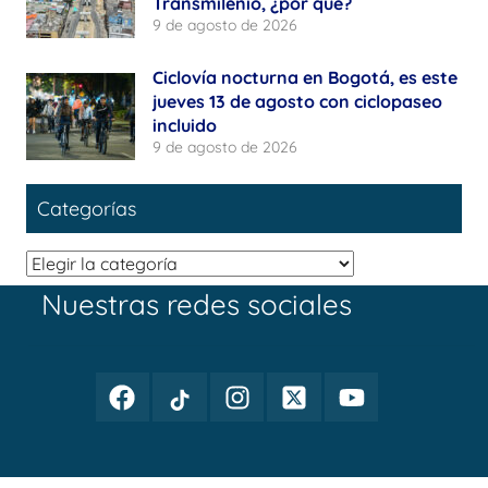
Transmilenio, ¿por qué?
9 de agosto de 2026
Ciclovía nocturna en Bogotá, es este
jueves 13 de agosto con ciclopaseo
incluido
9 de agosto de 2026
Categorías
Categorías
Nuestras redes sociales
Facebook
TikTok
Instagram
Twitter
Youtube
Periodismo
Periodismo
Periodismo
Periodismo
Periodismo
Público
Público
Público
Público
Público