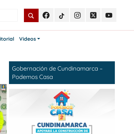
Facebook
TikTok
Instagram
Twitter
Youtube
Periodismo
Periodismo
Periodismo
Periodismo
Periodismo
Público
Público
Público
Público
Público
itorial
Videos
Gobernación de Cundinamarca –
Podemos Casa