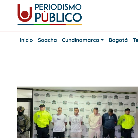
Skip
to
content
Noticias
Periodismo
y
Inicio
Soacha
Cundinamarca
Bogotá
Te
actualidad
Público
de
Soacha,
Bogotá
y
Etiqueta:
Mexico
Cundinamarca