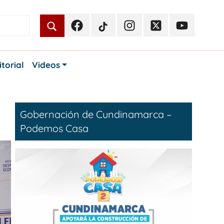
Facebook
TikTok
Instagram
Twitter
Youtube
Periodismo
Periodismo
Periodismo
Periodismo
Periodismo
Público
Público
Público
Público
Público
itorial
Videos
Gobernación de Cundinamarca –
Podemos Casa