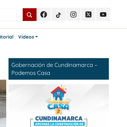
Facebook
TikTok
Instagram
Twitter
Youtube
Periodismo
Periodismo
Periodismo
Periodismo
Periodismo
Público
Público
Público
Público
Público
itorial
Videos
Gobernación de Cundinamarca –
Podemos Casa