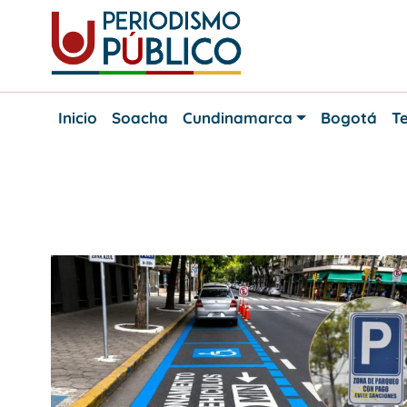
Skip
to
content
Noticias
Periodismo
y
Inicio
Soacha
Cundinamarca
Bogotá
Te
actualidad
Público
de
Soacha,
Bogotá
y
Etiqueta:
parqueo autorizado
Cundinamarca