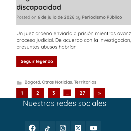
discapacidad
Posted on
6 de julio de 2026
by
Periodismo Público
Un juez ordenó enviarlo a prisión mientras avanz
proceso judicial. De acuerdo con la investigación,
presuntos abusos habrían
Seguir leyendo
Bogotá
,
Otras Noticias
,
Territorios
Paginación
Next
1
2
3
…
27
»
Posts
Nuestras redes sociales
de
entradas
Facebook
TikTok
Instagram
Twitter
Youtube