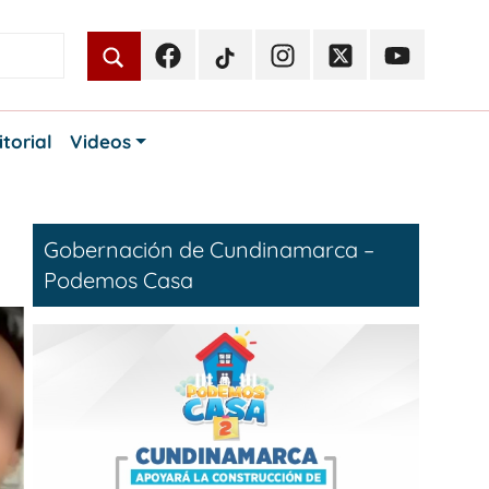
Facebook
TikTok
Instagram
Twitter
Youtube
Periodismo
Periodismo
Periodismo
Periodismo
Periodismo
Público
Público
Público
Público
Público
itorial
Videos
Gobernación de Cundinamarca –
Podemos Casa