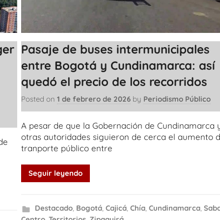
ger
Pasaje de buses intermunicipales
entre Bogotá y Cundinamarca: así
quedó el precio de los recorridos
Posted on
1 de febrero de 2026
by
Periodismo Público
A pesar de que la Gobernación de Cundinamarca 
otras autoridades siguieron de cerca el aumento d
de
tranporte público entre
Seguir leyendo
Destacado
,
Bogotá
,
Cajicá
,
Chía
,
Cundinamarca
,
Sab
Centro
,
Territorios
,
Zipaquirá