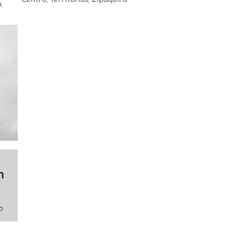
o
,
n
o