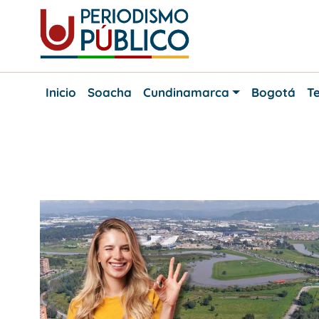
Skip
to
content
Noticias
Periodismo
y
Inicio
Soacha
Cundinamarca
Bogotá
Te
actualidad
Público
de
Soacha,
Bogotá
y
Etiqueta:
Sabana de Bogotá
Cundinamarca