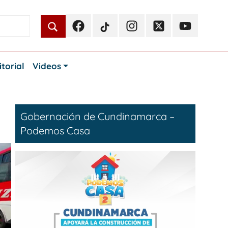
Facebook
TikTok
Instagram
Twitter
Youtube
Periodismo
Periodismo
Periodismo
Periodismo
Periodismo
Público
Público
Público
Público
Público
itorial
Videos
Gobernación de Cundinamarca –
Podemos Casa