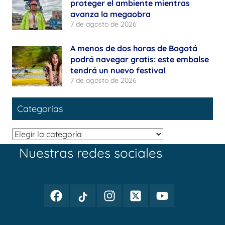
proteger el ambiente mientras
avanza la megaobra
7 de agosto de 2026
A menos de dos horas de Bogotá
podrá navegar gratis: este embalse
tendrá un nuevo festival
7 de agosto de 2026
Categorías
Categorías
Nuestras redes sociales
Facebook
TikTok
Instagram
Twitter
Youtube
Periodismo
Periodismo
Periodismo
Periodismo
Periodismo
Público
Público
Público
Público
Público