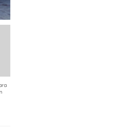
ara
n