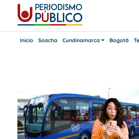
Skip
to
content
Noticias
Periodismo
y
Inicio
Soacha
Cundinamarca
Bogotá
Te
actualidad
Público
de
Soacha,
Bogotá
y
Etiqueta:
Sur
Cundinamarca