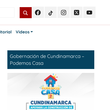
Facebook
TikTok
Instagram
Twitter
Youtube
Periodismo
Periodismo
Periodismo
Periodismo
Periodismo
Público
Público
Público
Público
Público
itorial
Videos
Gobernación de Cundinamarca –
Podemos Casa