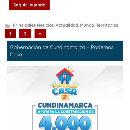
Seguir leyendo
Principales Noticias
,
Actualidad
,
Mundo
,
Territorios
Paginación
Next
1
2
»
Posts
de
Gobernación de Cundinamarca – Podemos
entradas
Casa