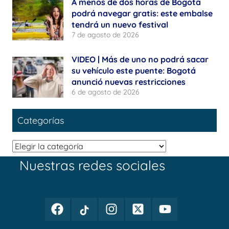
A menos de dos horas de Bogotá
podrá navegar gratis: este embalse
tendrá un nuevo festival
7 de agosto de 2026
VIDEO | Más de uno no podrá sacar
su vehículo este puente: Bogotá
anunció nuevas restricciones
6 de agosto de 2026
Categorías
Categorías
Nuestras redes sociales
Facebook
TikTok
Instagram
Twitter
Youtube
Periodismo
Periodismo
Periodismo
Periodismo
Periodismo