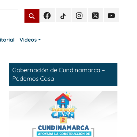
Facebook
TikTok
Instagram
Twitter
Youtube
Periodismo
Periodismo
Periodismo
Periodismo
Periodismo
Público
Público
Público
Público
Público
itorial
Videos
Gobernación de Cundinamarca –
Podemos Casa