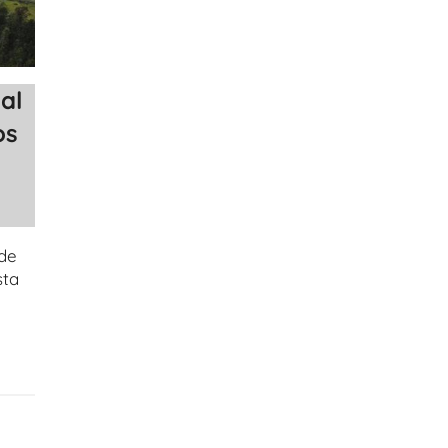
al
os
 de
sta