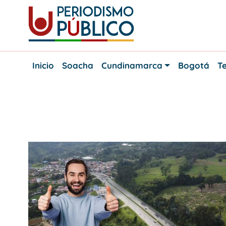
Skip
to
content
Noticias
Periodismo
y
Inicio
Soacha
Cundinamarca
Bogotá
Te
actualidad
Público
de
Soacha,
Bogotá
y
Etiqueta:
Vía Sumapaz
Cundinamarca