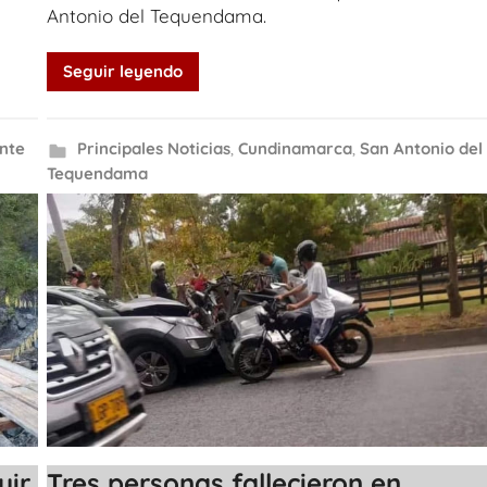
Antonio del Tequendama.
Seguir leyendo
nte
Principales Noticias
,
Cundinamarca
,
San Antonio del
Tequendama
uir
Tres personas fallecieron en