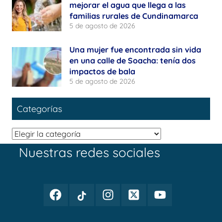
mejorar el agua que llega a las
familias rurales de Cundinamarca
5 de agosto de 2026
Una mujer fue encontrada sin vida
en una calle de Soacha: tenía dos
impactos de bala
5 de agosto de 2026
Categorías
Categorías
Nuestras redes sociales
Facebook
TikTok
Instagram
Twitter
Youtube
Periodismo
Periodismo
Periodismo
Periodismo
Periodismo
Público
Público
Público
Público
Público