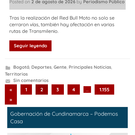
Posted on
2 de agosto de 2026
by
Periodismo Público
Tras la realización del Red Bull Moto no solo se
cerraron vías, también hay afectación en varias
rutas de Transmilenio.
Seguir leyendo
Bogotá
,
Deportes
,
Gente
,
Principales Noticias
,
Territorios
Sin comentarios
Paginación
Previous
«
1
2
3
4
…
1.155
Posts
de
Next
»
Posts
entradas
Gobernación de Cundinamarca – Podemos
Casa