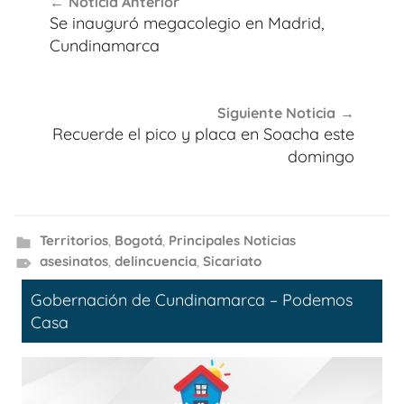
Noticia Anterior
de
Se inauguró megacolegio en Madrid,
entradas
Cundinamarca
Siguiente Noticia
Recuerde el pico y placa en Soacha este
domingo
Territorios
,
Bogotá
,
Principales Noticias
asesinatos
,
delincuencia
,
Sicariato
Gobernación de Cundinamarca – Podemos
Casa