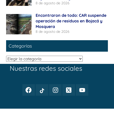
8 de agosto de 2026
Encontraron de todo: CAR suspende
operación de residuos en Bojacá y
Mosquera
8 de agosto de 2026
Categorías
Categorías
Nuestras redes sociales
Facebook
TikTok
Instagram
Twitter
Youtube
Periodismo
Periodismo
Periodismo
Periodismo
Periodismo
Público
Público
Público
Público
Público