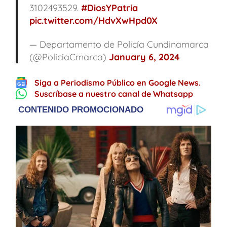
3102493529.
#DiosYPatria
pic.twitter.com/HdvXwHpd0X
— Departamento de Policía Cundinamarca
(@PoliciaCmarca)
January 6, 2024
Siga a Periodismo Público en Google News.
Suscríbase a nuestro canal de Whatsapp