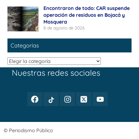
Encontraron de todo: CAR suspende
operación de residuos en Bojacá y
Mosquera
8 de agosto de 2026
Categorías
Categorías
Nuestras redes sociales
Facebook
TikTok
Instagram
Twitter
Youtube
Periodismo
Periodismo
Periodismo
Periodismo
Periodismo
Público
Público
Público
Público
Público
© Periodismo Público