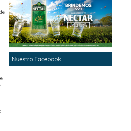
 de
Nuestro Facebook
ue
o
a