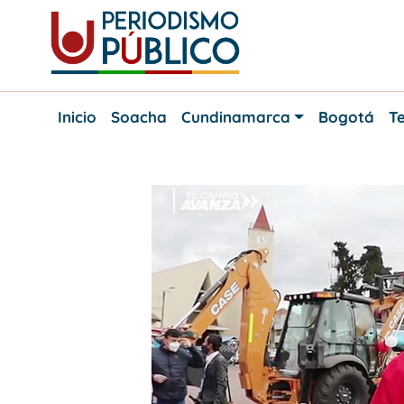
Skip
to
content
Noticias
Periodismo
y
Inicio
Soacha
Cundinamarca
Bogotá
Te
actualidad
Público
de
Soacha,
Bogotá
y
Cundinamarca