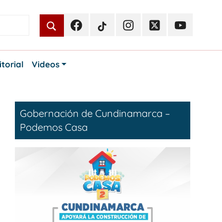
Facebook
TikTok
Instagram
Twitter
Youtube
Periodismo
Periodismo
Periodismo
Periodismo
Periodismo
Público
Público
Público
Público
Público
itorial
Videos
Gobernación de Cundinamarca –
Podemos Casa