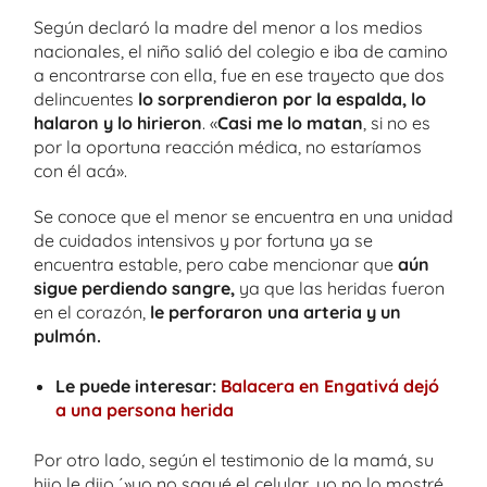
Según declaró la madre del menor a los medios
nacionales, el niño salió del colegio e iba de camino
a encontrarse con ella, fue en ese trayecto que dos
delincuentes
lo sorprendieron por la espalda, lo
halaron y lo hirieron
. «
Casi me lo matan
, si no es
por la oportuna reacción médica, no estaríamos
con él acá».
Se conoce que el menor se encuentra en una unidad
de cuidados intensivos y por fortuna ya se
encuentra estable, pero cabe mencionar que
aún
sigue perdiendo sangre,
ya que las heridas fueron
en el corazón,
le perforaron una arteria y un
pulmón.
Le puede interesar:
Balacera en Engativá dejó
a una persona herida
Por otro lado, según el testimonio de la mamá, su
hijo le dijo ´»yo no saqué el celular, yo no lo mostré,