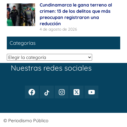
Cundinamarca le gana terreno al
crimen: 13 de los delitos que más
preocupan registraron una
reducción
4 de agosto de 2026
Categorías
Categorías
Nuestras redes sociales
Facebook
TikTok
Instagram
Twitter
Youtube
Periodismo
Periodismo
Periodismo
Periodismo
Periodismo
Público
Público
Público
Público
Público
© Periodismo Público