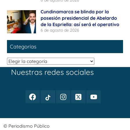
Cundinamarca se blinda por la
posesión presidencial de Abelardo
de la Espriella: así será el operativo
6 de agosto de 2026
Categorías
Categorías
Nuestras redes sociales
Facebook
TikTok
Instagram
Twitter
Youtube
Periodismo
Periodismo
Periodismo
Periodismo
Periodismo
Público
Público
Público
Público
Público
© Periodismo Público