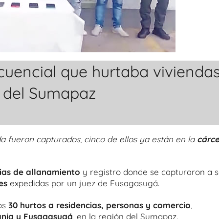
cuencial que hurtaba vivienda
a del Sumapaz
a fueron capturados, cinco de ellos ya están en la
cárce
cias de allanamiento
y registro donde se capturaron a s
es
expedidas por un juez de Fusagasugá.
nos
30 hurtos a residencias, personas y comercio
,
vania y Fusagasugá
, en la región del Sumapaz.