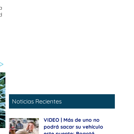
a
d
Noticias Recientes
VIDEO | Más de uno no
podrá sacar su vehículo
este puente: Bogotá