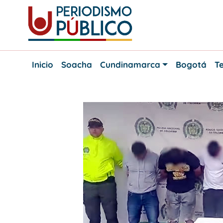
Skip
to
content
Noticias
Periodismo
y
Inicio
Soacha
Cundinamarca
Bogotá
Te
actualidad
Público
de
Soacha,
Bogotá
y
Cundinamarca