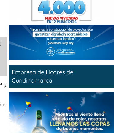
s
Empresa de Licores de
Cundinamarca
l
y
eis