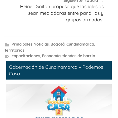
Siguiente Noticia
Heiner Gaitán propuso que las iglesias
sean mediadoras entre pandillas y
grupos armados
Principales Noticias
,
Bogotá
,
Cundinamarca
,
Territorios
capacitaciones
,
Economía
,
tiendas de barrio
Gobernación de Cundinamarca – Podemos
Casa