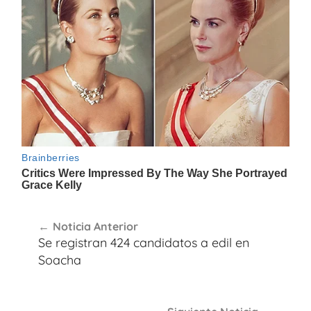
Navegación
Noticia Anterior
de
Se registran 424 candidatos a edil en
entradas
Soacha