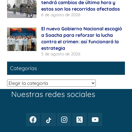
tendrá cambios de última hora y
estos son los recorridos afectados
6 de agosto de 2026
El nuevo Gobierno Nacional escogió
a Soacha para reforzar la lucha
contra el crimen: así funcionará la
estrategia
5 de agosto de 2026
Categorías
Categorías
Nuestras redes sociales
Facebook
TikTok
Instagram
Twitter
Youtube
Periodismo
Periodismo
Periodismo
Periodismo
Periodismo
Público
Público
Público
Público
Público