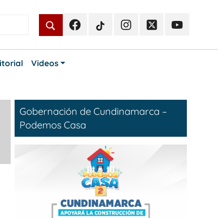
Facebook
TikTok
Instagram
Twitter
Youtube
Periodismo
Periodismo
Periodismo
Periodismo
Periodismo
Público
Público
Público
Público
Público
itorial
Videos
Gobernación de Cundinamarca –
Podemos Casa