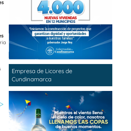
es
es
ria
s
Empresa de Licores de
Cundinamarca