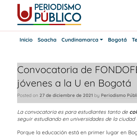
Skip
to
content
Noticias
Periodismo
y
Inicio
Soacha
Cundinamarca
Bogotá
Te
actualidad
Público
de
Soacha,
Bogotá
Convocatoria de FONDOFE
y
Cundinamarca
jóvenes a la U en Bogotá
Posted on
27 de diciembre de 2021
by
Periodismo Públ
La convocatoria es para estudiantes tanto de
col
seguir estudiando en universidades de la ciudad
Porque la educación está en primer lugar en Bog