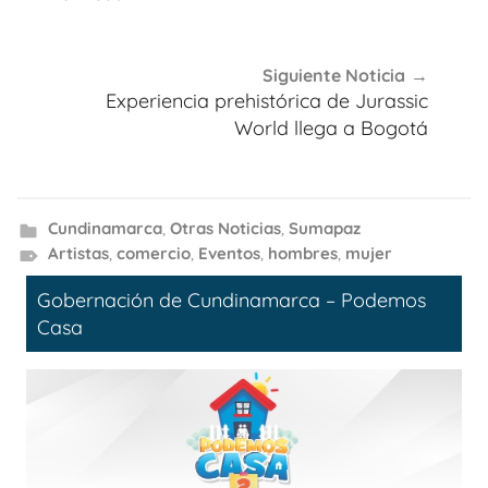
Siguiente Noticia
Experiencia prehistórica de Jurassic
World llega a Bogotá
Cundinamarca
,
Otras Noticias
,
Sumapaz
Artistas
,
comercio
,
Eventos
,
hombres
,
mujer
Gobernación de Cundinamarca – Podemos
Casa