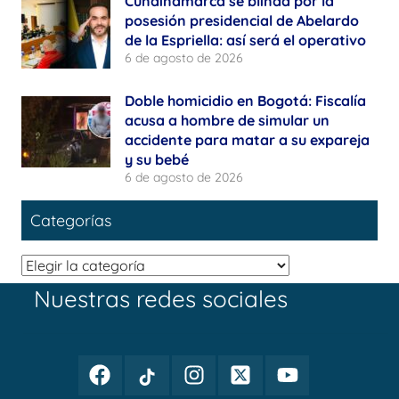
Cundinamarca se blinda por la
posesión presidencial de Abelardo
de la Espriella: así será el operativo
6 de agosto de 2026
Doble homicidio en Bogotá: Fiscalía
acusa a hombre de simular un
accidente para matar a su expareja
y su bebé
6 de agosto de 2026
Categorías
Categorías
Nuestras redes sociales
Facebook
TikTok
Instagram
Twitter
Youtube
Periodismo
Periodismo
Periodismo
Periodismo
Periodismo