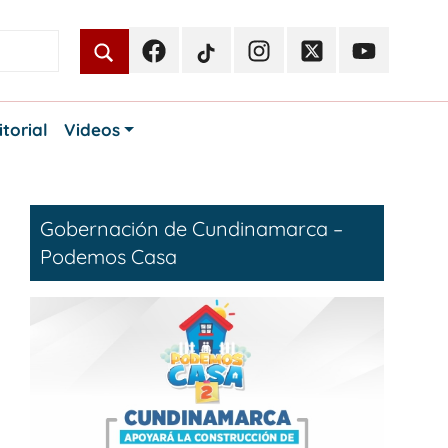
Facebook
TikTok
Instagram
Twitter
Youtube
Periodismo
Periodismo
Periodismo
Periodismo
Periodismo
Público
Público
Público
Público
Público
itorial
Videos
Gobernación de Cundinamarca –
Podemos Casa