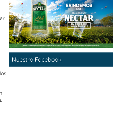
er
a
Nuestro Facebook
los
n
.