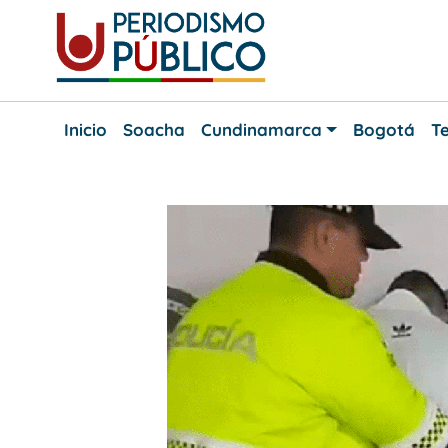
Skip
to
content
Noticias
Periodismo
y
Inicio
Soacha
Cundinamarca
Bogotá
Te
actualidad
Público
de
Soacha,
Bogotá
y
Cundinamarca