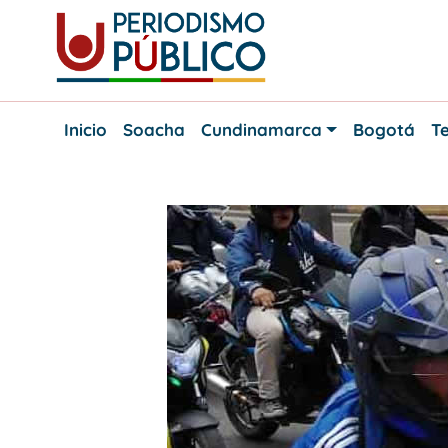
Skip
to
content
Noticias
Periodismo
y
Inicio
Soacha
Cundinamarca
Bogotá
Te
actualidad
Público
de
Soacha,
Bogotá
y
Cundinamarca