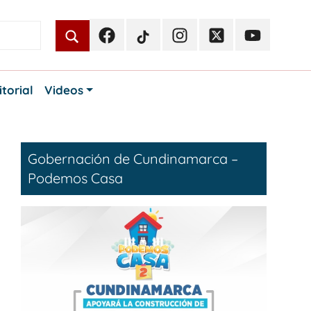
Facebook
TikTok
Instagram
Twitter
Youtube
Periodismo
Periodismo
Periodismo
Periodismo
Periodismo
Público
Público
Público
Público
Público
itorial
Videos
Gobernación de Cundinamarca –
Podemos Casa