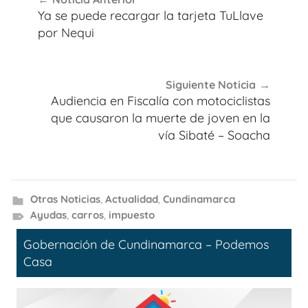
de
Ya se puede recargar la tarjeta TuLlave
entradas
por Nequi
Siguiente Noticia
Audiencia en Fiscalía con motociclistas
que causaron la muerte de joven en la
vía Sibaté – Soacha
Otras Noticias
,
Actualidad
,
Cundinamarca
Ayudas
,
carros
,
impuesto
Gobernación de Cundinamarca – Podemos
Casa