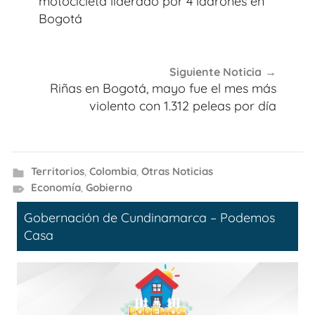
entradas
motocicleta liderado por 4 ladrones en
Bogotá
Siguiente Noticia
Riñas en Bogotá, mayo fue el mes más
violento con 1.312 peleas por día
Territorios
,
Colombia
,
Otras Noticias
Economía
,
Gobierno
Gobernación de Cundinamarca – Podemos
Casa