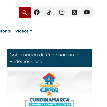
Facebook
TikTok
Instagram
Twitter
Youtube
Periodismo
Periodismo
Periodismo
Periodismo
Periodismo
Público
Público
Público
Público
Público
itorial
Videos
Gobernación de Cundinamarca –
Podemos Casa