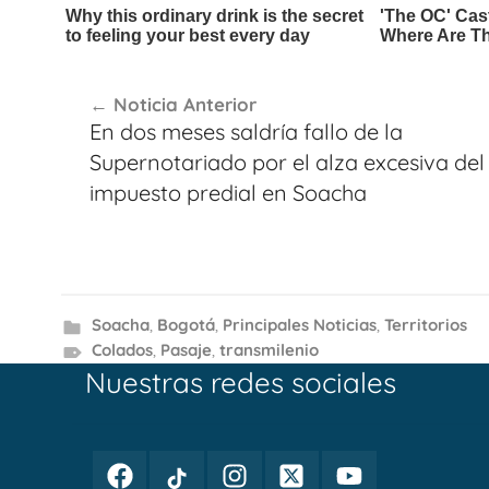
Navegación
Noticia Anterior
de
En dos meses saldría fallo de la
entradas
Supernotariado por el alza excesiva del
impuesto predial en Soacha
Soacha
,
Bogotá
,
Principales Noticias
,
Territorios
Colados
,
Pasaje
,
transmilenio
Nuestras redes sociales
Facebook
TikTok
Instagram
Twitter
Youtube