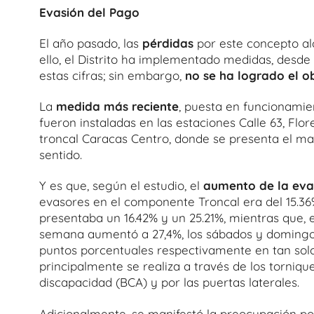
Evasión del Pago
El año pasado, las
pérdidas
por este concepto a
ello, el Distrito ha implementado medidas, desde
estas cifras; sin embargo,
no se ha logrado el o
La
medida más reciente
, puesta en funcionamien
fueron instaladas en las estaciones Calle 63, Flores
troncal Caracas Centro, donde se presenta el 
sentido.
Y es que, según el estudio, el
aumento de la eva
evasores en el componente Troncal era del 15.36
presentaba un 16.42% y un 25.21%, mientras que, 
semana aumentó a 27,4%, los sábados y domingos/
puntos porcentuales respectivamente en tan solo
principalmente se realiza a través de los torniqu
discapacidad (BCA) y por las puertas laterales.
Adicionalmente, se manifestó la preocupación po