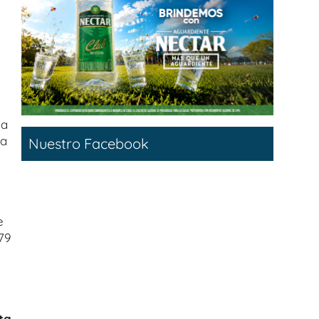
la
ra
Nuestro Facebook
e
79
ta