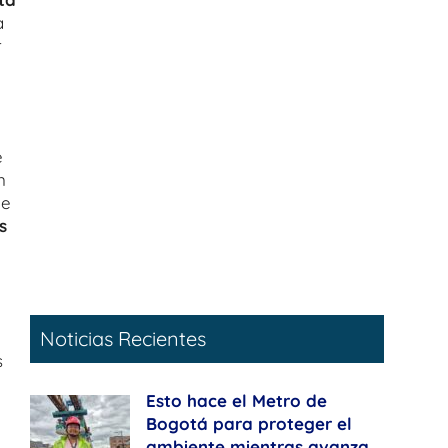
a
r
e
n
de
s
Noticias Recientes
s
Esto hace el Metro de
Bogotá para proteger el
ambiente mientras avanza