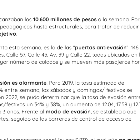
lcanzaban los
10.600 millones de pesos
a la semana. Por
 pedagógicas hasta estructurales, para tratar de reducir
bjetivo
.
to esta semana, es la de las “
puertas antievasión
”. 146
, Calle 57, Calle 45, Av. 39 y Calle 22, todas ubicadas en 
mayor número de colados y se mueven más pasajeros ho
sión es alarmante
. Para 2019, la tasa estimada de
% entre semana, los sábados y domingos/ festivos se
en 2022, se pudo determinar que la tasa de evasión entr
festivos un 34% y 38%, un aumento de 12.04, 17.58 y 12.
 3 años. Frente al
modo de evasión
, se estableció que
etes, seguido de las barreras de control de acceso de
r el componente zonal (buses SITP), el cual aún
no cuen