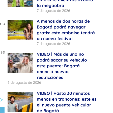
la megaobra
7 de agosto de 2026
A menos de dos horas de
no
Bogotá podrá navegar
gratis: este embalse tendrá
un nuevo festival
7 de agosto de 2026
 se
VIDEO | Más de uno no
podrá sacar su vehículo
este puente: Bogotá
anunció nuevas
restricciones
6 de agosto de 2026
VIDEO | Hasta 30 minutos
menos en trancones: este es
el nuevo puente vehicular
de Bogotá