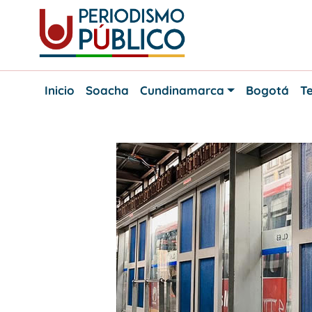
Skip
to
content
Noticias
Periodismo
y
Inicio
Soacha
Cundinamarca
Bogotá
Te
actualidad
Público
de
Soacha,
Bogotá
y
Cundinamarca