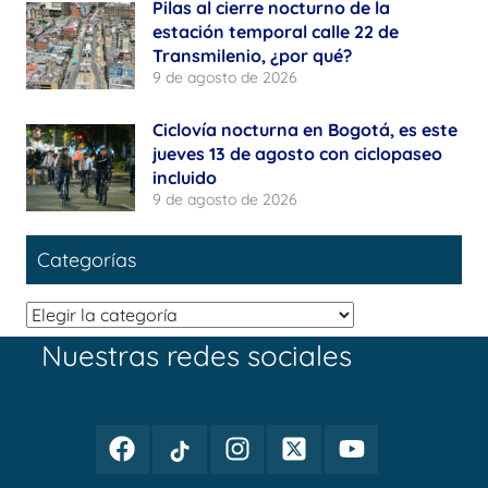
Pilas al cierre nocturno de la
estación temporal calle 22 de
Transmilenio, ¿por qué?
9 de agosto de 2026
Ciclovía nocturna en Bogotá, es este
jueves 13 de agosto con ciclopaseo
incluido
9 de agosto de 2026
Categorías
Categorías
Nuestras redes sociales
Facebook
TikTok
Instagram
Twitter
Youtube
Periodismo
Periodismo
Periodismo
Periodismo
Periodismo