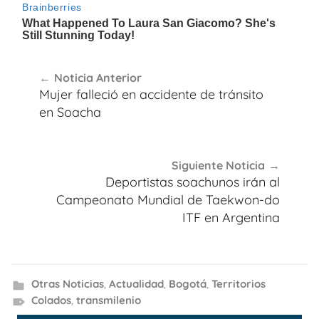
Navegación
Noticia Anterior
de
Mujer falleció en accidente de tránsito
entradas
en Soacha
Siguiente Noticia
Deportistas soachunos irán al
Campeonato Mundial de Taekwon-do
ITF en Argentina
Otras Noticias
,
Actualidad
,
Bogotá
,
Territorios
Colados
,
transmilenio