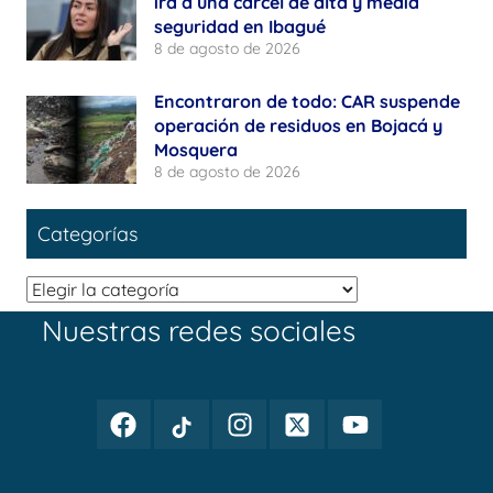
irá a una cárcel de alta y media
seguridad en Ibagué
8 de agosto de 2026
Encontraron de todo: CAR suspende
operación de residuos en Bojacá y
Mosquera
8 de agosto de 2026
Categorías
Categorías
Nuestras redes sociales
Facebook
TikTok
Instagram
Twitter
Youtube
Periodismo
Periodismo
Periodismo
Periodismo
Periodismo
Público
Público
Público
Público
Público