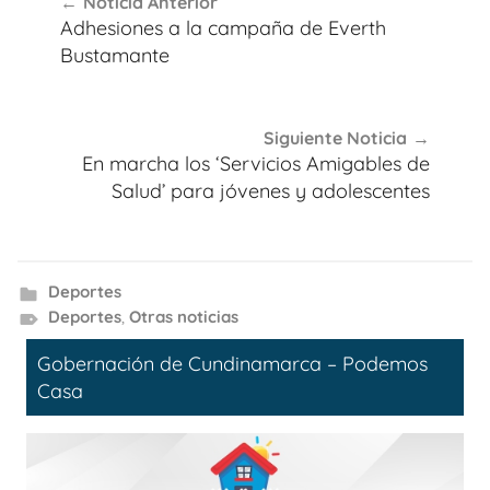
Noticia Anterior
de
Adhesiones a la campaña de Everth
entradas
Bustamante
Siguiente Noticia
En marcha los ‘Servicios Amigables de
Salud’ para jóvenes y adolescentes
Deportes
Deportes
,
Otras noticias
Gobernación de Cundinamarca – Podemos
Casa