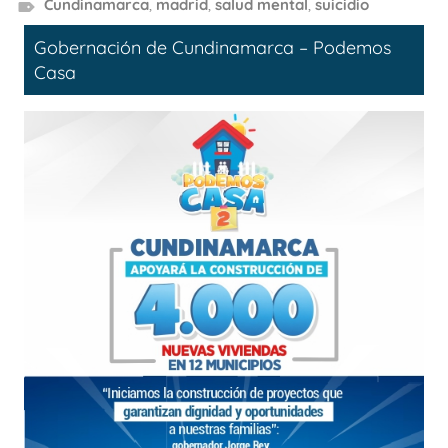
Cundinamarca
,
madrid
,
salud mental
,
suicidio
Gobernación de Cundinamarca – Podemos
Casa